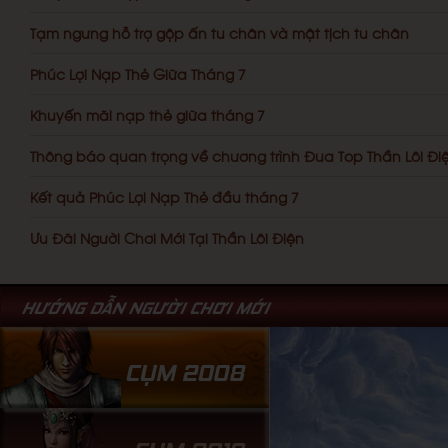
Tạm ngưng hỗ trợ gộp ấn tu chân và mật tịch tu chân
Phúc Lợi Nạp Thẻ Giữa Tháng 7
Khuyến mãi nạp thẻ giữa tháng 7
Thông báo quan trọng về chương trình Đua Top Thần Lôi Đi
Kết quả Phúc Lợi Nạp Thẻ đầu tháng 7
Ưu Đãi Người Chơi Mới Tại Thần Lôi Điện
HƯỚNG DẪN NGƯỜI CHƠI MỚI