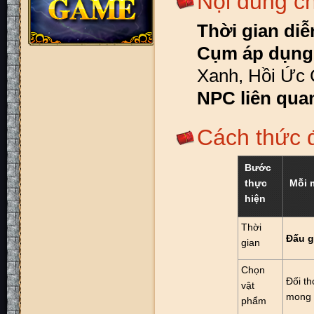
Nội dung c
Thời gian diễ
Cụm áp dụng
Xanh, Hồi Ức
NPC liên qua
Cách thức 
Bước
thực
Mỗi 
hiện
Thời
Đấu g
gian
Chọn
Đối t
vật
mong 
phẩm