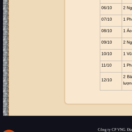
06/10
2 Ng
07/10
1 Ph
08/10
1 Áo
09/10
2 N
10/10
1 Vũ
11/10
1 Ph
2 Bả
12/10
lượn
Công ty CP VNG. Địa