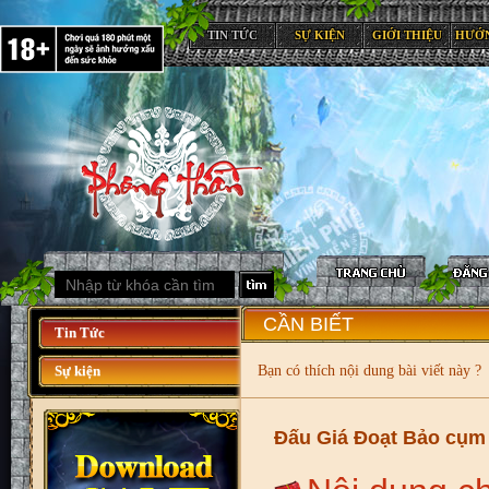
TIN TỨC
SỰ KIỆN
GIỚI THIỆU
HƯỚ
CẦN BIẾT
Tin Tức
Sự kiện
Bạn có thích nội dung bài viết này ?
Đấu Giá Đoạt Bảo cụm 