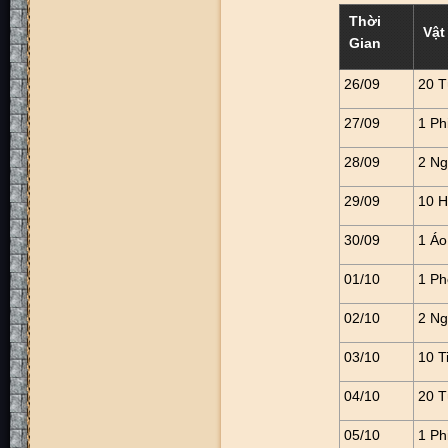
Thời
Vật
Gian
26/09
20 T
27/09
1 Ph
28/09
2 Ng
29/09
10 H
30/09
1 Áo
01/10
1 Ph
02/10
2 N
03/10
10 T
04/10
20 T
05/10
1 Ph