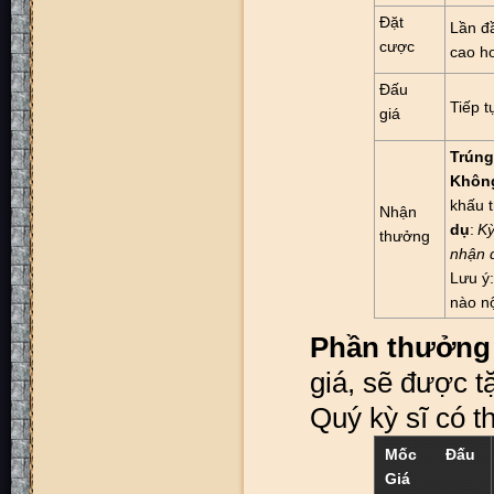
Đặt
Lần đ
cược
cao h
Đấu
Tiếp t
giá
Trúng
Khôn
khấu t
Nhận
dụ
:
Kỳ
thưởng
nhận 
Lưu ý:
nào nộ
Phần thưởng 
giá, sẽ được t
Quý kỳ sĩ có 
Mốc Đấu
Giá