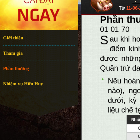
Từ
11-06-
Phần th
01-01-70
S
au khi h
Giới thiệu
điểm kin
Tham gia
được những
Quân trứ da
Phần thưởng
Nếu hoàn 
Nhiệm vụ Hữu Huy
nào), ng
dưới, kỳ
liệu chế 
Nhi