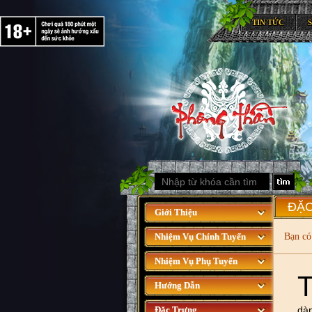
TIN TỨC
ĐẶ
Giới Thiệu
Nhiệm Vụ Chính Tuyến
Bạn có 
Nhiệm Vụ Phụ Tuyến
Hướng Dẫn
Đặc Trưng
dàn