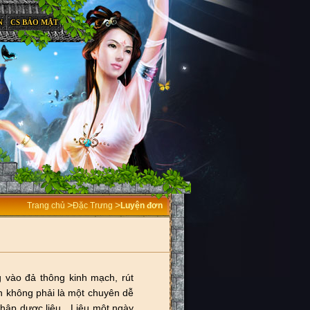
N
CS BẢO MẬT
>
>
Trang chủ
Đặc Trưng
Luyện đơn
 vào đả thông kinh mạch, rút
ơn không phải là một chuyên dễ
u thập dược liệu…Liệu một ngày