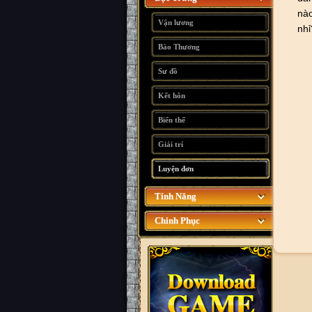
nào
Vận lương
nhỉ
Bào Thương
Sư đồ
Kết hôn
Biến thể
Giải trí
Luyện đơn
Tính Năng
Chinh Phục