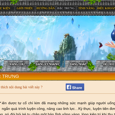
SỰ KIỆN
GIỚI THIỆU
HƯỚNG DẪN
ĐẶC TRƯNG
TÍNH NĂNG
ĐIỀU KHOẢ
C TRƯNG
Share
thích nội dung bài viết này ?
T
iên dược tự cổ chí kim đã mang những sức mạnh giúp người uống
ngắn quá trình luyện công, nâng cao linh lực…Kỳ thực, luyện tiên đ
g, nó đòi hỏi kẻ tu chân một bản lĩnh vững vàng, lòng kiên trì khi th