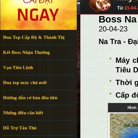
Từ
21-04
Boss Na
20-04-23
Đua Top Cấp Độ & Thành Thị
Na Tra - Đ
Kết Boss Nhận Thưởng
Máy c
Vạn Tiên Lệnh
Tiêu 
Thời 
Đua top máy chủ mới
Cấp đ
Hướng dẫn cơ bản đầu tiên
Hình
Những điều cần biết
Hỗ Trợ Tân Thủ