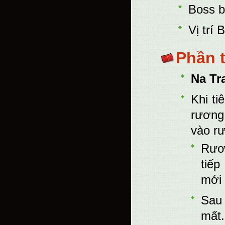
Boss b
Vị trí
Phần 
Na Tr
Khi ti
rương
vào r
Rươn
tiếp
mới 
Sau 
mất.