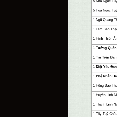
5 Kim Ngọc Tu
5 Hoả Ngọc Tu
1 Ngũ Quang T
1 Lam Bảo Thạ
1 Hình Thiên Ấ
1 Tướng Quân
1 Tru Tiên Đan
1 Diệt Yêu Đan
1 Phệ Nhân Đa
1 Hồng Bảo Th
1 Huyễn Linh N
1 Thanh Linh Ng
1 Tẩy Tuỷ Châ