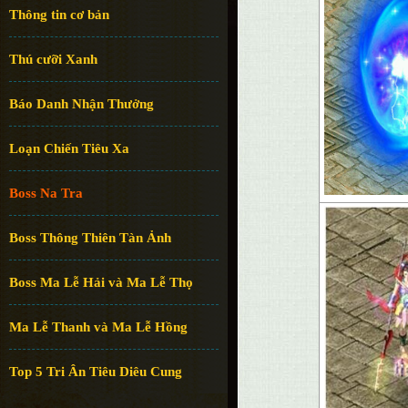
Thông tin cơ bản
Thú cưỡi Xanh
Báo Danh Nhận Thưởng
Loạn Chiến Tiêu Xa
Boss Na Tra
Boss Thông Thiên Tàn Ảnh
Boss Ma Lễ Hải và Ma Lễ Thọ
Ma Lễ Thanh và Ma Lễ Hồng
Top 5 Tri Ân Tiêu Diêu Cung