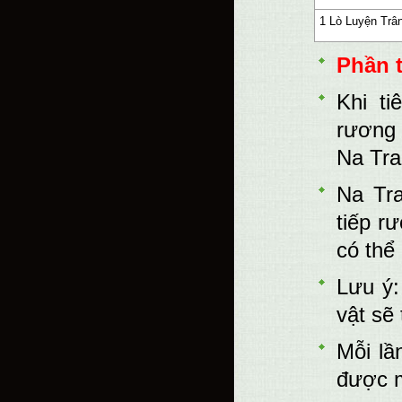
1 Lò Luyện Trâ
Phần 
Khi ti
rương 
Na Tra
Na Tra
tiếp r
có thể
Lưu ý:
vật sẽ
Mỗi lầ
được m