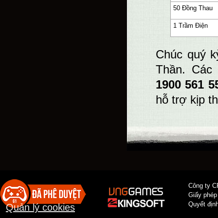
50 Đồng Thau
1 Trầm Điện
Chúc quý kỳ
Thần. Các 
1900 561 5
hỗ trợ kịp th
Công ty C
Giấy phép
Quyết địn
Quản lý cookies