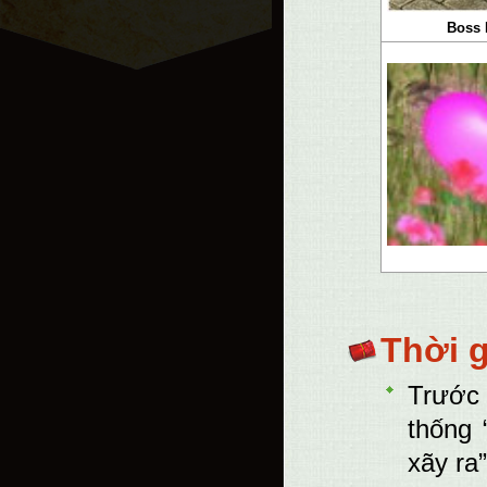
Boss 
Thời g
Trước 
thống 
xãy ra”