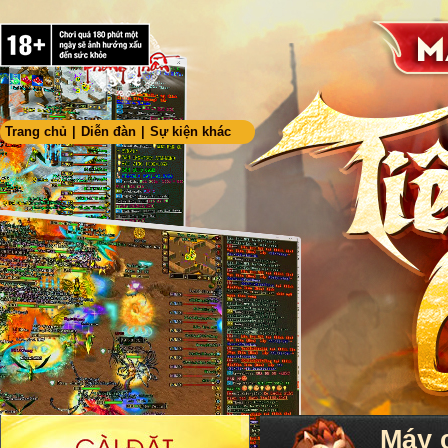
Trang chủ
|
Diễn đàn
|
Sự kiện khác
Máy 