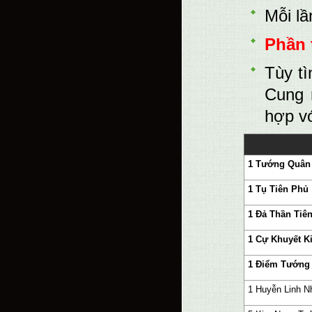
Mỗi lầ
Phần 
Tùy tì
Cung 
hợp vớ
1 Tướng Quân
1 Tụ Tiên Phủ
1 Đả Thần Tiê
1 Cự Khuyết K
1 Điểm Tướng
1 Huyễn Linh N